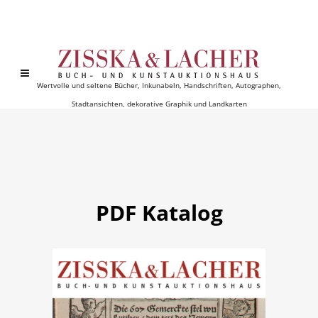
Wertvolle und seltene Bücher, Inkunabeln, Handschriften, Autographen,
Stadtansichten, dekorative Graphik und Landkarten
PDF Katalog