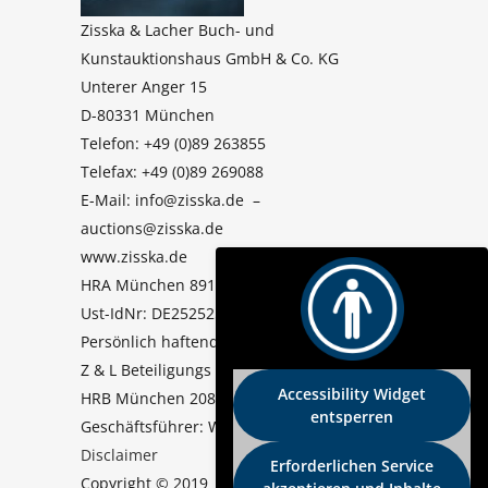
Zisska & Lacher Buch- und
Kunstauktionshaus GmbH & Co. KG
Unterer Anger 15
D-80331 München
Telefon: +49 (0)89 263855
Telefax: +49 (0)89 269088
E-Mail: info@zisska.de –
auctions@zisska.de
www.zisska.de
HRA München 89114
Ust-IdNr: DE252525103
Persönlich haftende Gesellschafterin:
Z & L Beteiligungs GmbH
Accessibility Widget
HRB München 208873
entsperren
Geschäftsführer: Wolfgang Lacher
Disclaimer
Erforderlichen Service
Copyright © 2019 Zisska & Lacher